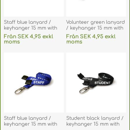
Staff blue lanyard /
Volunteer green lanyard
keyhanger 15 mm with
/ keyhanger 15 mm with
plastic J clip. 60270588
plastic J clip. 60270582
Från SEK 4,95 exkl
Från SEK 4,95 exkl
(DE,SE,NO,FI,RO,PL)
(DE,SE,NO,FI,RO,PL)
moms
moms
exklusive
frakt
exklusive
frakt
Staff blue lanyard /
Student black lanyard /
keyhanger 15 mm with
keyhanger 15 mm with