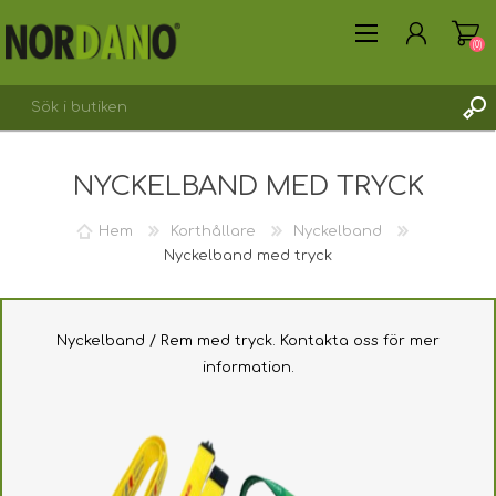
(0)
NYCKELBAND MED TRYCK
SKAPA KONTO
LOGGA IN
Hem
Korthållare
Nyckelband
Nyckelband med tryck
Nyckelband / Rem med tryck. Kontakta oss för mer
information.