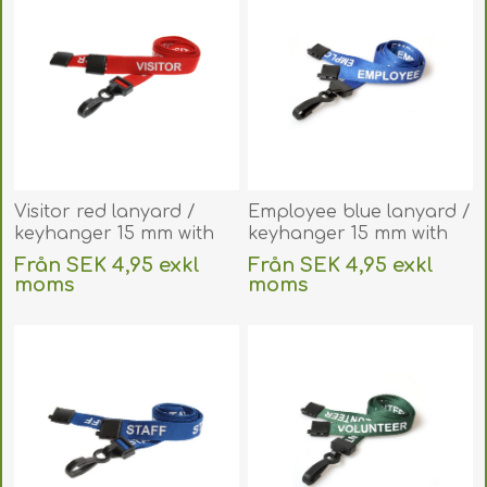
Visitor red lanyard /
Employee blue lanyard /
keyhanger 15 mm with
keyhanger 15 mm with
plastic J clip. 60270604
plastic J clip. 60270583
Från SEK 4,95 exkl
Från SEK 4,95 exkl
(DE,SE,NO,FI,RO,PL)
(DE,SE,NO,FI,RO,PL)
moms
moms
exklusive
frakt
exklusive
frakt