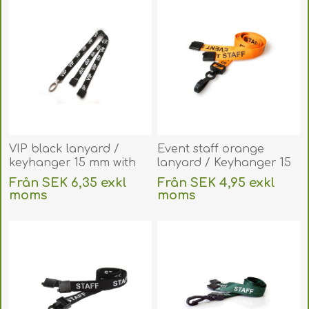
VIP black lanyard /
Event staff orange
keyhanger 15 mm with
lanyard / Keyhanger 15
metal lobster clip.
mm with plastic J clip.
Från SEK 6,35 exkl
Från SEK 4,95 exkl
60270590
60270592
moms
moms
(DE,SE,NO,FI,RO,PL)
(DE,SE,NO,FI,RO,PL)
exklusive
frakt
exklusive
frakt