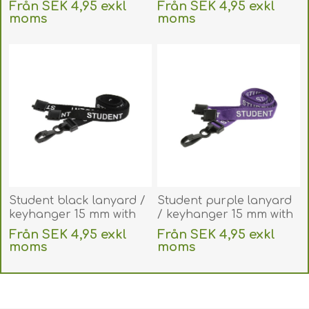
metal lobster clip.
metal lobster clip.
Från SEK 4,95 exkl
Från SEK 4,95 exkl
60270600
60270596
moms
moms
(DE,SE,NO,FI,RO,PL)
(DE,SE,NO,FI,RO,PL)
exklusive
frakt
exklusive
frakt
Student black lanyard /
Student purple lanyard
keyhanger 15 mm with
/ keyhanger 15 mm with
plastic J clip. 60270593
plastic J clip. 60270595
Från SEK 4,95 exkl
Från SEK 4,95 exkl
(DE,SE,NO,FI,RO,PL)
(DE,SE,NO,FI,RO,PL)
moms
moms
exklusive
frakt
exklusive
frakt