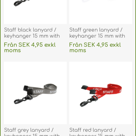
Staff black lanyard /
Staff green lanyard /
keyhanger 15 mm with
keyhanger 15 mm with
plastic J clip. 60270589
plastic J clip. 60270598
Från SEK 4,95 exkl
Från SEK 4,95 exkl
(DE,SE,NO,FI,RO,PL)
(DE,SE,NO,FI,RO,PL)
moms
moms
exklusive
frakt
exklusive
frakt
Staff grey lanyard /
Staff red lanyard /