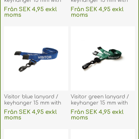
keyhanger 15 mm with
keyhanger 15 mm with
plastic J clip. 60270599
plastic J clip. 60270597
Från SEK 4,95 exkl
Från SEK 4,95 exkl
(DE,SE,NO,FI,RO,PL)
(DE,SE,NO,FI,RO,PL)
moms
moms
exklusive
frakt
exklusive
frakt
Visitor blue lanyard /
Visitor green lanyard /
keyhanger 15 mm with
keyhanger 15 mm with
plastic J clip. 60270602
plastic J clip. 60270603
Från SEK 4,95 exkl
Från SEK 4,95 exkl
(DE,SE,NO,FI,RO,PL)
(DE,SE,NO,FI,RO,PL)
moms
moms
exklusive
frakt
exklusive
frakt