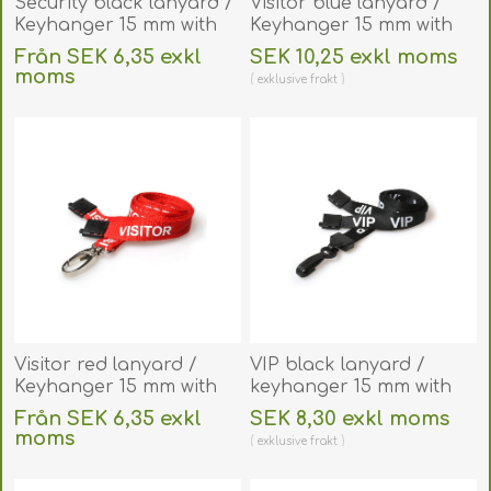
Security black lanyard /
Visitor blue lanyard /
Keyhanger 15 mm with
Keyhanger 15 mm with
plastic J clip. 60270584
metal lobster clip.
Från SEK 6,35 exkl
SEK 10,25 exkl moms
(DE,SE,NO,FI,RO,PL)
60270601
moms
exklusive
frakt
(DE,SE,NO,FI,RO,PL)
exklusive
frakt
Visitor red lanyard /
VIP black lanyard /
Keyhanger 15 mm with
keyhanger 15 mm with
metal lobster clip.
plastic J clip. 60270591
Från SEK 6,35 exkl
SEK 8,30 exkl moms
60270587
(DE,SE,NO,FI,RO,PL)
moms
exklusive
frakt
(DE,SE,NO,FI,RO,PL)
exklusive
frakt