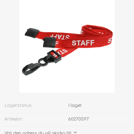
Lagerstatus:
I lager
Artikelnr:
60270597
Välj den adress du vill skicka till