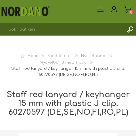
(0)
SKAPA KONTO
Hem
Korthållare
Nyckelband
LOGGA IN
Nyckelband med tryck
Staff red lanyard / keyhanger 15 mm with plastic J clip.
60270597 (DE,SE,NO,FI,RO,PL)
Staff red lanyard / keyhanger
15 mm with plastic J clip.
60270597 (DE,SE,NO,FI,RO,PL)
Fraktvikt [shipping_weight]:
0,0150 kg