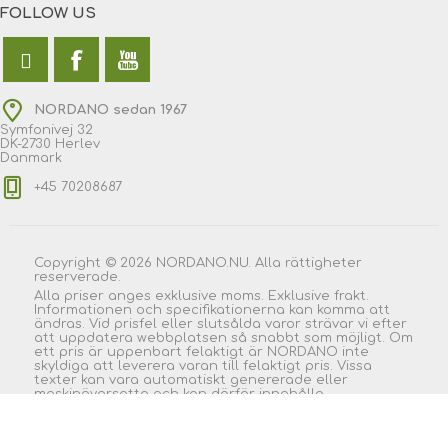
FOLLOW US
NORDANO sedan 1967
Symfonivej 32
DK-2730 Herlev
Danmark
+45 70208687
Copyright © 2026 NORDANO.NU. Alla rättigheter
reserverade.
Alla priser anges exklusive moms. Exklusive frakt.
Informationen och specifikationerna kan komma att
ändras. Vid prisfel eller slutsålda varor strävar vi efter
att uppdatera webbplatsen så snabbt som möjligt. Om
ett pris är uppenbart felaktigt är NORDANO inte
skyldiga att leverera varan till felaktigt pris. Vissa
texter kan vara automatiskt genererade eller
maskinöversatta och kan därför innehålla
formuleringar som verkar vilseledande. Alla priser
visas exklusive moms och
frakt
. |