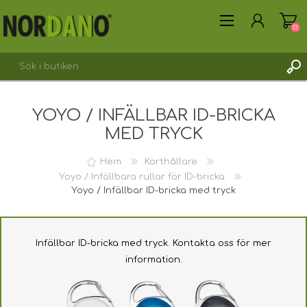
(0)
YOYO / INFÄLLBAR ID-BRICKA
SKAPA KONTO
MED TRYCK
LOGGA IN
Hem
Korthållare
Yoyo / Infällbara rullar för ID-bricka
Yoyo / Infällbar ID-bricka med tryck
Infällbar ID-bricka med tryck. Kontakta oss för mer
information.