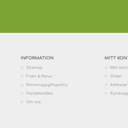
INFORMATION
MITT KON
Sitemap
Mitt kon
Frakt & Retur
Order
Personuppgiftspolicy
Adresser
Handelsvillkor
Kundvag
Om oss