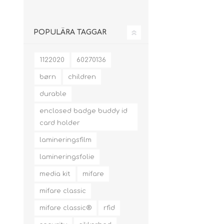
POPULÄRA TAGGAR
1122020
60270136
børn
children
durable
enclosed badge buddy id
card holder
lamineringsfilm
lamineringsfolie
media kit
mifare
mifare classic
mifare classic®
rfid