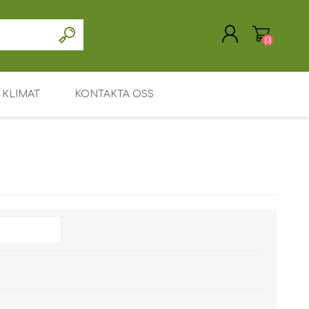
(0)
KLIMAT
KONTAKTA OSS
SKAPA KONTO
LOGGA IN
Drivrutin / programvara
Support / Service
Mitt konto
Huvudsida
Leasing eller uthyrning
Söka