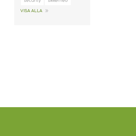
security
sikkerhed
VISA ALLA