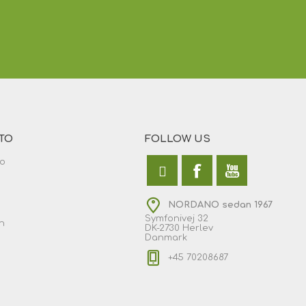
TO
FOLLOW US
to
NORDANO sedan 1967
Symfonivej 32
n
DK-2730 Herlev
Danmark
+45 70208687