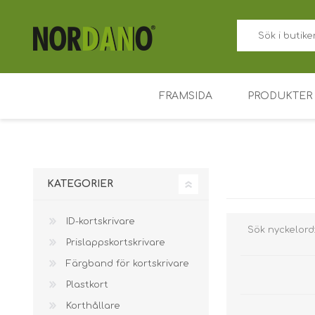
FRAMSIDA
PRODUKTER
ID-kortskriv
Prislappskor
KATEGORIER
Färgband fö
ID-kortskrivare
Plastkort
Sök nyckelord
Prislappskortskrivare
Korthållare
Färgband för kortskrivare
Tillträdesko
Plastkort
Nyckelbrick
Korthållare