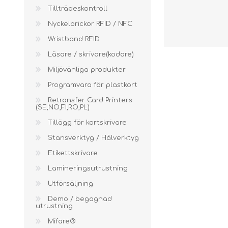
Wristband R
Tillträdeskontroll
Nyckelbrickor RFID / NFC
Läsare / skr
Wristband RFID
Miljövänlig
Läsare / skrivare(kodare)
Programvara
Miljövänliga produkter
Retransfer C
Programvara för plastkort
Tillägg för 
Retransfer Card Printers
(SE,NO,FI,RO,PL)
Stansverkty
Tillägg för kortskrivare
Etikettskriv
Stansverktyg / Hålverktyg
Laminering
Etikettskrivare
Lamineringsutrustning
Utförsäljni
Utförsäljning
Demo / beg
Demo / begagnad
utrustning
Mifare®
Mifare®