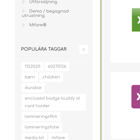
Utförsäljning
Demo / begagnad
utrustning
Mifare®
POPULÄRA TAGGAR
1122020
60270136
børn
children
durable
enclosed badge buddy id
card holder
lamineringsfilm
lamineringsfolie
media kit
mifare