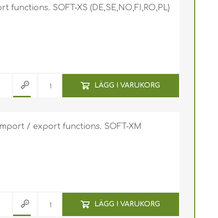
ort functions. SOFT-XS (DE,SE,NO,FI,RO,PL)
LÄGG I VARUKORG
Yoyo / Infällbara rullar
för ID-bricka
Yoyo / Infällbar ID-
Nyckelband
bricka med tryck
import / export functions. SOFT-XM
Nyckelband med jojo
Miljövänlig Nyckelband
Nyckelband med tryck
LÄGG I VARUKORG