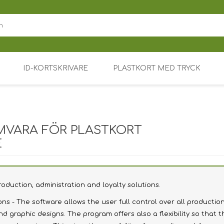
ID-KORTSKRIVARE
PLASTKORT MED TRYCK
are
tskrivare
Prislappstillbehör
VARA FÖR PLASTKORT
r kortskrivare
Magicard
E
Fargo
Blank plastkort
Zebra
Färgade plastkort
Rigid Badge holders /
Card holders / ID card
oduction, administration and loyalty solutions.
holders
ntroll
Evolis
Plastkort med tryck
(DE,SE,NO,FI,RO,PL)
ons - The software allows the user full control over all productio
or RFID / NFC
Datacard / Entrust
Prox EM RFID
graphic designs. The program offers also a flexibility so that 
Soft Badge holders /
Card holders / ID card