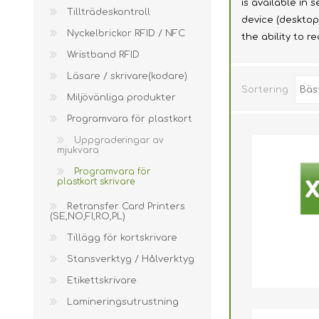
is available in 
Wristband R
Tillträdeskontroll
device (desktop
Nyckelbrickor RFID / NFC
Läsare / skr
the ability to r
Wristband RFID
Miljövänlig
Läsare / skrivare(kodare)
Programvara
Sortering
Miljövänliga produkter
Retransfer C
Programvara för plastkort
Tillägg för 
Uppgraderingar av
mjukvara
Stansverkty
Programvara för
plastkort skrivare
Etikettskriv
Retransfer Card Printers
Laminering
(SE,NO,FI,RO,PL)
Tillägg för kortskrivare
Utförsäljni
Stansverktyg / Hålverktyg
Demo / beg
Etikettskrivare
Mifare®
Lamineringsutrustning