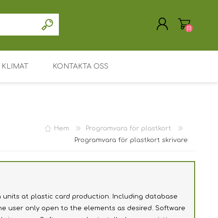
(0)
KLIMAT
KONTAKTA OSS
SKAPA KONTO
LOGGA IN
Drivrutin / programvara
Support / Service
Hem
Programvara för plastkort
Mitt konto
Programvara för plastkort skrivare
Huvudsida
Leasing eller uthyrning
Söka
n units at plastic card production. Including database
the user only open to the elements as desired. Software