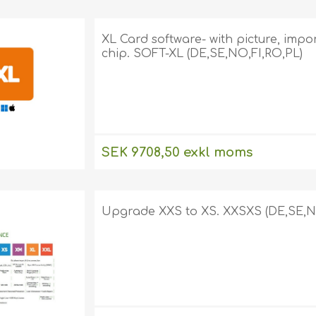
XL Card software- with picture, imp
chip. SOFT-XL (DE,SE,NO,FI,RO,PL)
SEK 9708,50 exkl moms
Upgrade XXS to XS. XXSXS (DE,SE,N