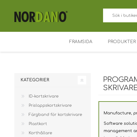
FRAMSIDA
PRODUKTER
ID-kortskriv
Prislappskor
PROGRAM
KATEGORIER
Färgband fö
SKRIVAR
ID-kortskrivare
Plastkort
Prislappskortskrivare
Korthållare
Manufacture, pr
Färgband för kortskrivare
Tillträdesko
Software soluti
Plastkort
Nyckelbrick
management and 
Korthållare