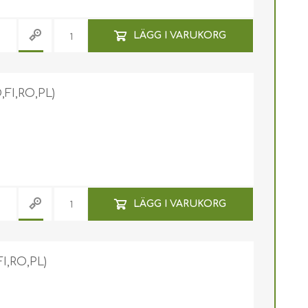
LÄGG I VARUKORG
FI,RO,PL)
LÄGG I VARUKORG
I,RO,PL)