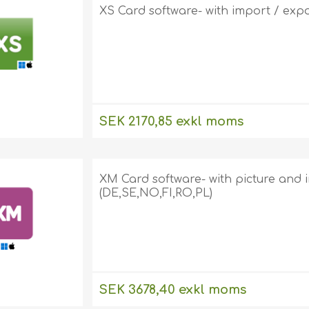
For 2 plastic cards
XS Card software- with import / exp
(DE,SE,NO,FI,RO,PL)
Self-adhesive card
holders
(DE,SE,NO,FI,RO,PL)
Enclosed ID Card
Holders
(DE,SE,NO,FI,RO,PL)
SEK 2170,85 exkl moms
Yoyo / Infällbara rullar
för ID-bricka
Nyckelband
XM Card software- with picture and 
Kompletta korthållare
(DE,SE,NO,FI,RO,PL)
SEK 3678,40 exkl moms