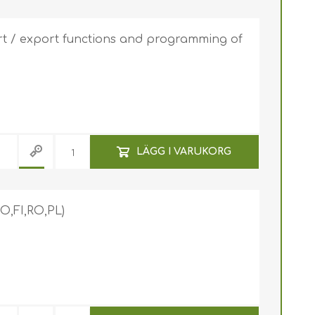
ort / export functions and programming of
LÄGG I VARUKORG
O,FI,RO,PL)