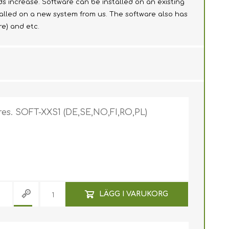
eeds increase. Software can be installed on an existing
alled on a new system from us. The software also has
re) and etc.
ures. SOFT-XXS1 (DE,SE,NO,FI,RO,PL)
LÄGG I VARUKORG