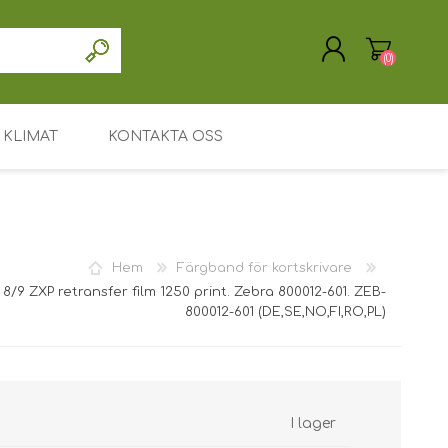
(0)
KLIMAT
KONTAKTA OSS
SKAPA KONTO
LOGGA IN
Drivrutin / programvara
Support / Service
Hem
Färgband för kortskrivare
Mitt konto
 8/9 ZXP retransfer film 1250 print. Zebra 800012-601. ZEB-
800012-601 (DE,SE,NO,FI,RO,PL)
Huvudsida
Leasing eller uthyrning
Söka
I lager