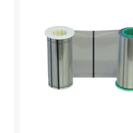
Wristband R
Läsare / skr
Miljövänlig
Programvara
Retransfer C
Tillägg för 
Stansverkty
Etikettskriv
Laminering
Utförsäljni
Demo / beg
Mifare®