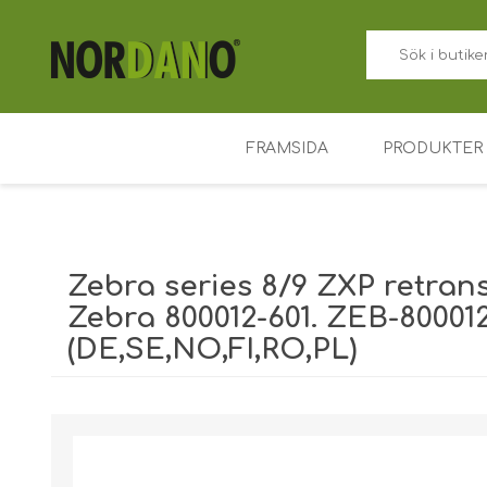
FRAMSIDA
PRODUKTER
ID-kortskriv
Prislappskor
Zebra series 8/9 ZXP retransf
Färgband fö
Zebra 800012-601. ZEB-800012
(DE,SE,NO,FI,RO,PL)
Plastkort
Korthållare
Fraktvikt [shipping_weight]:
0,3500 kg
Tillträdesko
Nyckelbrick