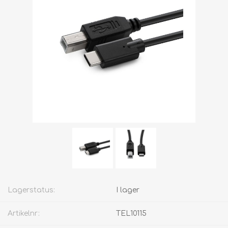
Lagerstatus:
I lager
Artikelnr:
TEL10115