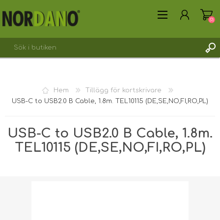
(0)
SKAPA KONTO
Hem
Tillägg för kortskrivare
LOGGA IN
USB-C to USB2.0 B Cable, 1.8m. TEL10115 (DE,SE,NO,FI,RO,PL)
USB-C to USB2.0 B Cable, 1.8m.
TEL10115 (DE,SE,NO,FI,RO,PL)
Fraktvikt [shipping_weight]:
0,0762 kg