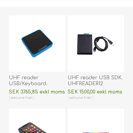
UHF reader
UHF reader USB SDK.
USB/Keyboard.
UHFREADER12
UHFREADERKEY1
(DE,SE,NO,FI,RO,PL)
SEK 3765,85 exkl moms
SEK 1500,00 exkl moms
(DE,SE,NO,FI,RO,PL)
exklusive
frakt
exklusive
frakt