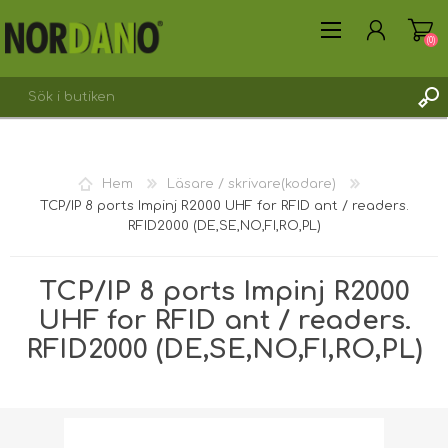
(0)
SKAPA KONTO
Hem
Läsare / skrivare(kodare)
LOGGA IN
TCP/IP 8 ports Impinj R2000 UHF for RFID ant / readers.
RFID2000 (DE,SE,NO,FI,RO,PL)
TCP/IP 8 ports Impinj R2000
UHF for RFID ant / readers.
RFID2000 (DE,SE,NO,FI,RO,PL)
Fraktvikt [shipping_weight]:
2,9450 kg