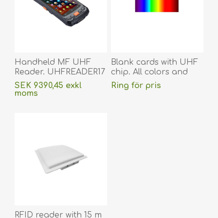
Handheld MF UHF
Blank cards with UHF
Reader. UHFREADER17
chip. All colors and
(DE,SE,NO,FI,RO,PL)
sizes.
SEK 9390,45 exkl
Ring för pris
(DE,SE,NO,FI,RO,PL)
moms
exklusive
frakt
RFID reader with 15 m