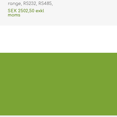
range, RS232, RS485,
Wiegand 26/34, 4G
SEK 2502,50 exkl
LTE, Wifi, Ethernet
moms
option UHF. RFID4865
exklusive
frakt
(DE,SE,NO,FI,RO,PL)