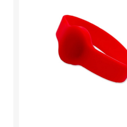
Wristband R
Läsare / skr
Miljövänlig
Programvara
Retransfer C
Tillägg för 
Stansverkty
Etikettskriv
Laminering
Utförsäljni
Demo / beg
Mifare®