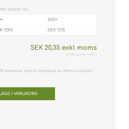
 mer sparar du.
0+
500+
K 17,90
SEK 17,15
SEK 20,35 exkl moms
exklusive
frakt
100 exemplar måste beställas av denna produkt.
LÄGG I VARUKORG