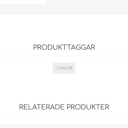
(DE,SE,NO,FI,RO,PL)
Self-adhesive card
holders
(DE,SE,NO,FI,RO,PL)
Enclosed ID Card
Holders
(DE,SE,NO,FI,RO,PL)
PRODUKTTAGGAR
Yoyo / Infällbara rullar
för ID-bricka
Nyckelband
rfid
(9)
Kompletta korthållare
RELATERADE PRODUKTER