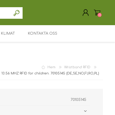
(0)
KLIMAT
KONTAKTA OSS
SKAPA KONTO
LOGGA IN
Drivrutin / programvara
Support / Service
Hem
Wristband RFID
Mitt konto
13.56 MHZ RFID for children. 70105145 (DE,SE,NO,FI,RO,PL)
Huvudsida
Leasing eller uthyrning
Söka
70105145