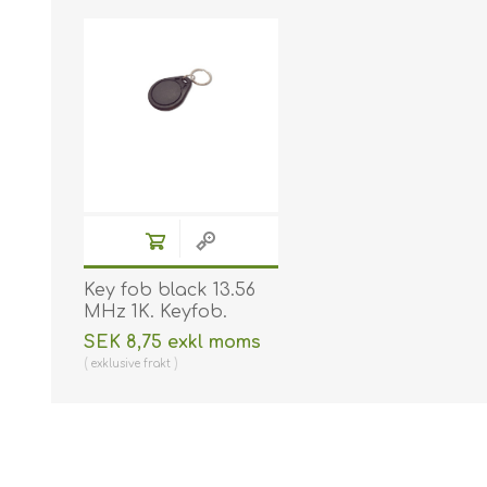
Key fob black 13.56
MHz 1K. Keyfob.
Comp. 70102030N
SEK 8,75 exkl moms
(DE,SE,NO,FI,RO,PL)
exklusive
frakt