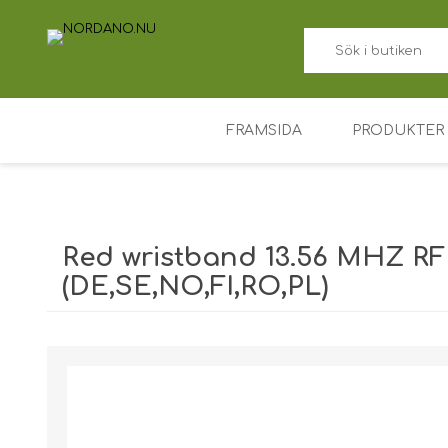
FRAMSIDA
PRODUKTER
ID-kortskriv
Prislappskor
Red wristband 13.56 MHZ RFI
Färgband fö
(DE,SE,NO,FI,RO,PL)
Plastkort
Fraktvikt [shipping_weight]:
0,0300 kg
Korthållare
Tillträdesko
Nyckelbrick