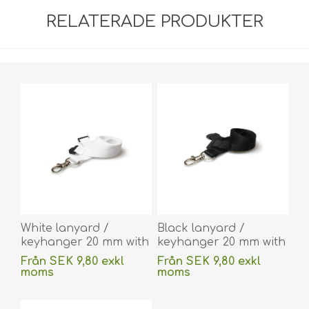
RELATERADE PRODUKTER
White lanyard /
Black lanyard /
keyhanger 20 mm with
keyhanger 20 mm with
metal trigger clip.
metal trigger clip.
Från SEK 9,80 exkl
Från SEK 9,80 exkl
60270742
60270741
moms
moms
(DE,SE,NO,FI,RO,PL)
(DE,SE,NO,FI,RO,PL)
exklusive
frakt
exklusive
frakt