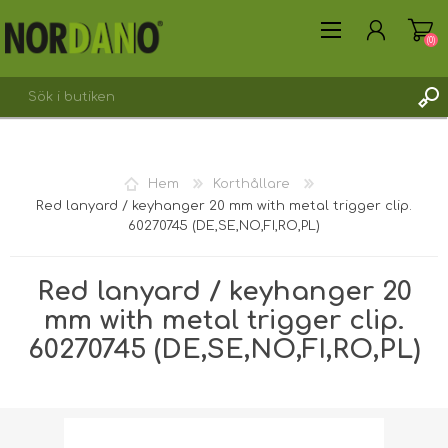
(0)
SKAPA KONTO
Hem
Korthållare
LOGGA IN
Red lanyard / keyhanger 20 mm with metal trigger clip.
60270745 (DE,SE,NO,FI,RO,PL)
Red lanyard / keyhanger 20
mm with metal trigger clip.
60270745 (DE,SE,NO,FI,RO,PL)
Fraktvikt [shipping_weight]:
0,0180 kg