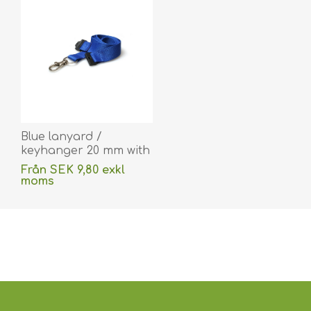
Blue lanyard /
keyhanger 20 mm with
metal trigger clip.
Från SEK 9,80 exkl
60270747
moms
(DE,SE,NO,FI,RO,PL)
exklusive
frakt