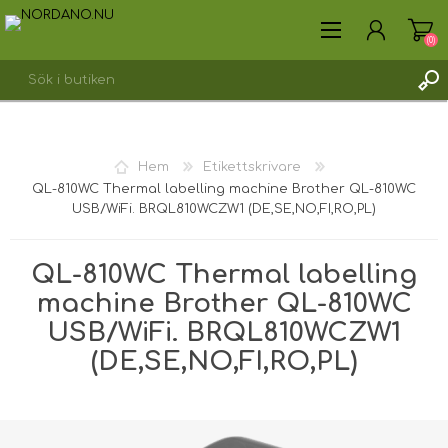
(0)
SKAPA KONTO
Hem
Etikettskrivare
LOGGA IN
QL-810WC Thermal labelling machine Brother QL-810WC
USB/WiFi. BRQL810WCZW1 (DE,SE,NO,FI,RO,PL)
QL-810WC Thermal labelling
machine Brother QL-810WC
USB/WiFi. BRQL810WCZW1
(DE,SE,NO,FI,RO,PL)
Fraktvikt [shipping_weight]:
2,8000 kg