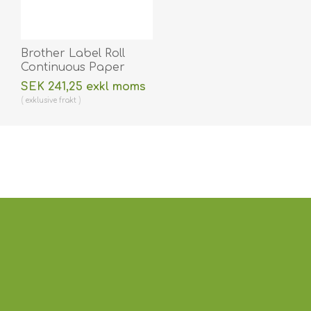
Brother Label Roll
Continuous Paper
DK22251 62mm.
SEK 241,25 exkl moms
BRDK22251
exklusive
frakt
(DE,SE,NO,FI,RO,PL)