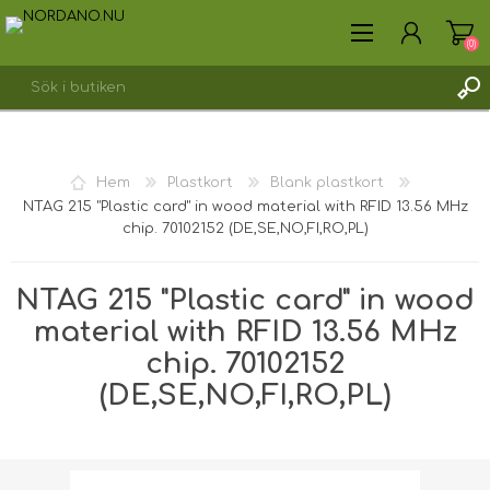
(0)
SKAPA KONTO
Hem
Plastkort
Blank plastkort
LOGGA IN
NTAG 215 "Plastic card" in wood material with RFID 13.56 MHz
chip. 70102152 (DE,SE,NO,FI,RO,PL)
NTAG 215 "Plastic card" in wood
material with RFID 13.56 MHz
chip. 70102152
(DE,SE,NO,FI,RO,PL)
Fraktvikt [shipping_weight]:
0,0075 kg