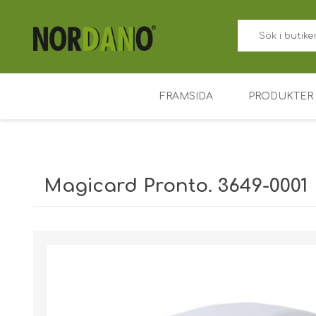
FRAMSIDA
PRODUKTER
ID-kortskriv
Prislappskor
Magicard Pronto. 3649-0001
Färgband fö
Plastkort
Fraktvikt [shipping_weight]:
6,2500 kg
Korthållare
Tillträdesko
Nyckelbrick