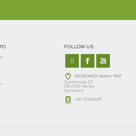
TO
FOLLOW US
to
NORDANO sedan 1967
Symfonivej 32
n
DK-2730 Herlev
Danmark
+45 70208687