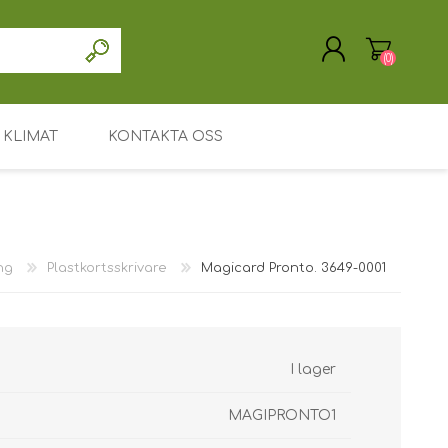
(0)
KLIMAT
KONTAKTA OSS
SKAPA KONTO
LOGGA IN
Drivrutin / programvara
Support / Service
ng
Plastkortsskrivare
Magicard Pronto. 3649-0001
Mitt konto
Huvudsida
Leasing eller uthyrning
I lager
Söka
MAGIPRONTO1