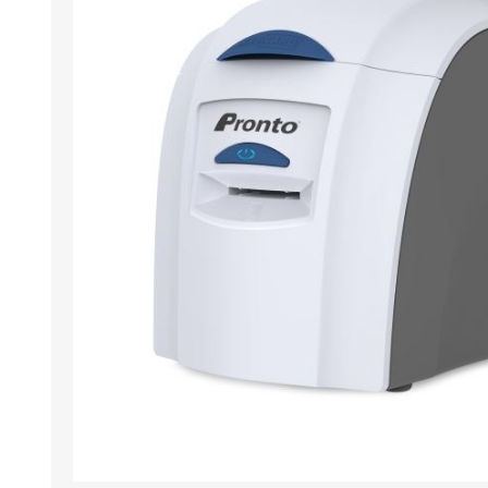
Wristband R
Läsare / skr
Miljövänlig
Programvara
Retransfer C
Tillägg för 
Stansverkty
Etikettskriv
Laminering
Utförsäljni
Demo / beg
Mifare®