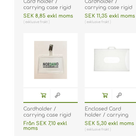
Card holder /
Cardholder /
carrying case rigid
carrying case rigid
plastic
plastic for 2 cards
SEK 8,85 exkl moms
SEK 11,35 exkl moms
(horizontal/landscape
(horizontal/landsca
exklusive
frakt
exklusive
frakt
or vertical/portrait).
or vertical/portrait).
60270259
60270260
(DE,SE,NO,FI,RO,PL)
(DE,SE,NO,FI,RO,PL)
Cardholder /
Enclosed Card
carrying case rigid
holder / carrying
plastic with lock
case rigid plastic
Från SEK 7,10 exkl
SEK 5,30 exkl moms
frosted (horizontal /
Economy
moms
exklusive
frakt
landscape) and clip
(horizontal/landscap
exklusive
frakt