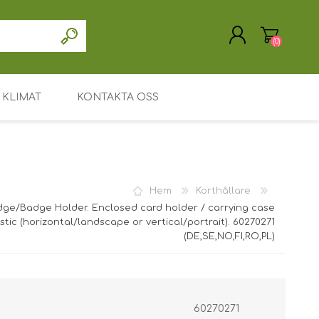
(0)
KLIMAT
KONTAKTA OSS
SKAPA KONTO
LOGGA IN
Drivrutin / programvara
Support / Service
Hem
Korthållare
Mitt konto
dge/Badge Holder. Enclosed card holder / carrying case
astic (horizontal/landscape or vertical/portrait). 60270271
Huvudsida
(DE,SE,NO,FI,RO,PL)
Leasing eller uthyrning
Söka
60270271