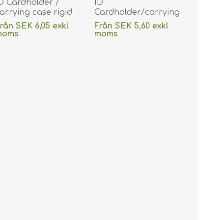
D Cardholder /
ID
arrying case rigid
Cardholder/carrying
lastic with lock
case rigid plastic with
rån SEK 6,05 exkl
Från SEK 5,60 exkl
rosted (horizontal /
lock frosted
moms
moms
andscape). 60270122
(horizontal/landscape).
xklusive
frakt
exklusive
frakt
DE,SE,NO,FI,RO,PL)
60270125
(DE,SE,NO,FI,RO,PL)