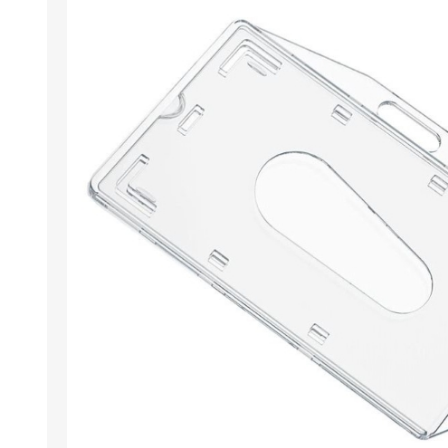
Wristband R
Läsare / skr
Miljövänlig
Programvara
Retransfer C
Tillägg för 
Stansverkty
Etikettskriv
Laminering
Utförsäljni
Demo / beg
Mifare®