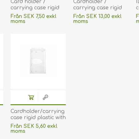
Card holder /
Cardholder /
I
carrying case rigid
carrying case rigid
c
plastic lock crystal
plastic with lock clear
p
Från SEK 7,50 exkl
Från SEK 13,00 exkl
F
pe
clear / transparent
(horizontal /
f
moms
moms
(horizontal /
landscape) with a
l
exklusive
frakt
exklusive
frakt
e
landscape). 60270126
black badge reel,
(
(DE,SE,NO,FI,RO,PL)
strap clip.
60270126+60270176
(DE,SE,NO,FI,RO,PL)
Cardholder/carrying
case rigid plastic with
lock frosted
Från SEK 5,60 exkl
(vertical/portrait).
moms
e).
60270128
exklusive
frakt