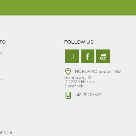
TO
FOLLOW US
to
NORDANO sedan 1967
Symfonivej 32
n
DK-2730 Herlev
Danmark
+45 70208687
erade.