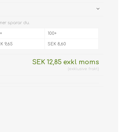
 mer sparar du.
+
100+
K 9,65
SEK 8,60
SEK 12,85 exkl moms
exklusive
frakt