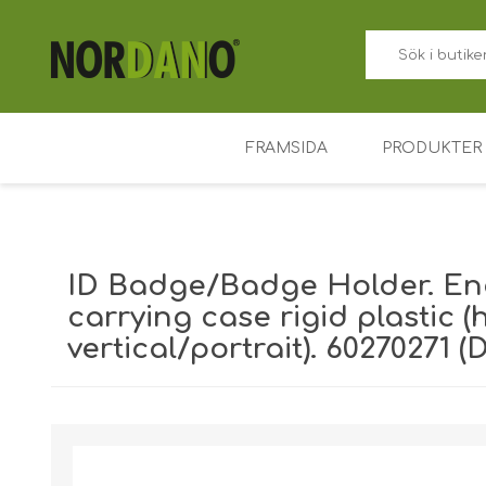
FRAMSIDA
PRODUKTER
ID-kortskriv
Prislappskor
ID Badge/Badge Holder. Enc
Färgband fö
carrying case rigid plastic 
vertical/portrait). 60270271 
Plastkort
Korthållare
Fraktvikt [shipping_weight]:
0,0318 kg
Tillträdesko
Nyckelbrick