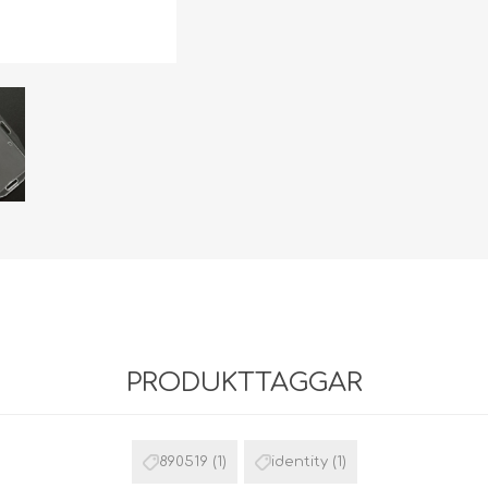
For 2 plastic cards
(DE,SE,NO,FI,RO,PL)
Self-adhesive card
holders
(DE,SE,NO,FI,RO,PL)
Enclosed ID Card
Holders
(DE,SE,NO,FI,RO,PL)
Yoyo / Infällbara rullar
för ID-bricka
Nyckelband
Kompletta korthållare
PRODUKTTAGGAR
890519
(1)
identity
(1)