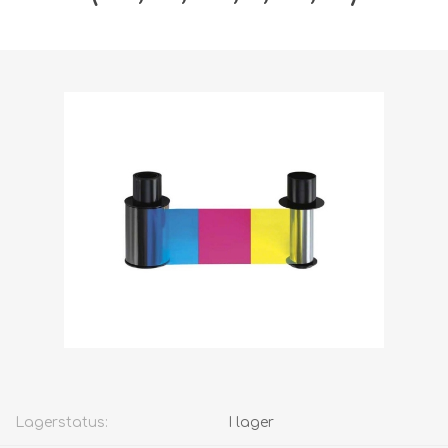
Fraktvikt [shipping_weight]:
0,3013 kg
Lagerstatus:
I lager