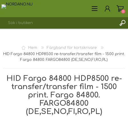
(0)
SKAPA KONTO
Hem
Färgband för kortskrivare
LOGGA IN
HID Fargo 84800 HDP8500 re-transfer/transfer film - 1500 print.
Fargo 84800. FARGO84800 (DE,SE,NO,FI,RO,PL)
HID Fargo 84800 HDP8500 re-
transfer/transfer film - 1500
print. Fargo 84800.
FARGO84800
(DE,SE,NO,FI,RO,PL)
Fraktvikt [shipping_weight]:
0,3825 kg