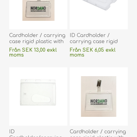
Cardholder / carrying
ID Cardholder /
case rigid plastic with
carrying case rigid
lock clear (horizontal /
plastic with lock
Från SEK 13,00 exkl
Från SEK 6,05 exkl
landscape) with a
frosted (horizontal /
moms
moms
black badge reel,
landscape). 60270122
exklusive
frakt
exklusive
frakt
strap clip.
(DE,SE,NO,FI,RO,PL)
60270126+60270176
(DE,SE,NO,FI,RO,PL)
ID
Cardholder / carrying