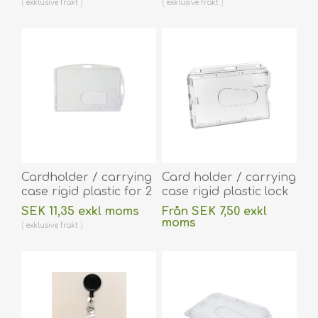
exklusive
frakt
exklusive
frakt
(horizontal /
60270259
landscape). 60270273
(DE,SE,NO,FI,RO,PL)
(DE,SE,NO,FI,RO,PL)
Cardholder / carrying
Card holder / carrying
case rigid plastic for 2
case rigid plastic lock
cards
crystal clear /
SEK 11,35 exkl moms
Från SEK 7,50 exkl
(horizontal/landscape
transparent
moms
exklusive
frakt
or vertical/portrait).
(horizontal /
exklusive
frakt
60270260
landscape). 60270126
(DE,SE,NO,FI,RO,PL)
(DE,SE,NO,FI,RO,PL)