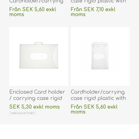
Cardholder/carrying
case rigid plastic with
case rigid plastic with
lock frosted
Från SEK 5,60 exkl
Från SEK 7,10 exkl
lock frosted
(horizontal /
moms
moms
(horizontal/landscape).
landscape) and clip
exklusive
frakt
exklusive
frakt
60270125
nylon with strap (belt
(DE,SE,NO,FI,RO,PL)
clip). 60270125+60270101
(DE,SE,NO,FI,RO,PL)
Enclosed Card holder
Cardholder/carrying
/ carrying case rigid
case rigid plastic with
plastic Economy
lock frosted
SEK 5,30 exkl moms
Från SEK 5,60 exkl
(horizontal/landscape).
(vertical/portrait).
moms
exklusive
frakt
60270277
60270128
exklusive
frakt
(DE,SE,NO,FI,RO,PL)
(DE,SE,NO,FI,RO,PL)