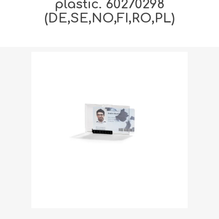
plastic. 60270298
(DE,SE,NO,FI,RO,PL)
Fraktvikt [shipping_weight]:
0,0318 kg