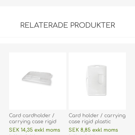
RELATERADE PRODUKTER
Card cardholder /
Card holder / carrying
carrying case rigid
case rigid plastic
plastic Single Slider
(horizontal/landscape
SEK 14,35 exkl moms
SEK 8,85 exkl moms
Bar with lock clear
or vertical/portrait).