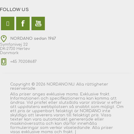
FOLLOW US
NORDANO sedan 1967
Symfonivej 32
DK-2730 Herlev
Danmark
+45 70208687
Copyright © 2026 NORDANO.NU. Alla rättigheter
reserverade.
Alla priser anges exklusive moms. Exklusive frakt.
Informationen och specifikationerna kan komma att
ändras. Vid prisfel eller slutsålda varor strävar vi efter
att uppdatera webbplatsen så snabbt som möjligt. Om
ett pris är uppenbart felaktigt är NORDANO inte
skyldiga att leverera varan till felaktigt pris. Vissa
texter kan vara automatiskt genererade eller
maskinöversatta och kan därför innehålla
formuleringar som verkar vilseledande. Alla priser
visas exklusive moms och
frakt
. |