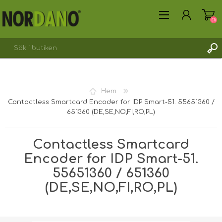
(0)
SKAPA KONTO
Hem
LOGGA IN
Contactless Smartcard Encoder for IDP Smart-51. 55651360 /
651360 (DE,SE,NO,FI,RO,PL)
Contactless Smartcard
Encoder for IDP Smart-51.
55651360 / 651360
(DE,SE,NO,FI,RO,PL)
Fraktvikt [shipping_weight]:
0,1700 kg