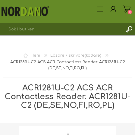
(0)
SKAPA KONTO
Hem
Läsare / skrivare(kodare)
LOGGA IN
ACR1281U-C2 ACS ACR Contactless Reader. ACR1281U-C2
(DE,SE,NO,FI,RO,PL)
ACR1281U-C2 ACS ACR
Contactless Reader. ACR1281U-
C2 (DE,SE,NO,FI,RO,PL)
Fraktvikt [shipping_weight]:
0,2375 kg