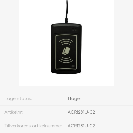
Lagerstatus:
I lager
Artikelnr:
ACR1281U-C2
Tillverkarens artikelnummer:
ACR1281U-C2